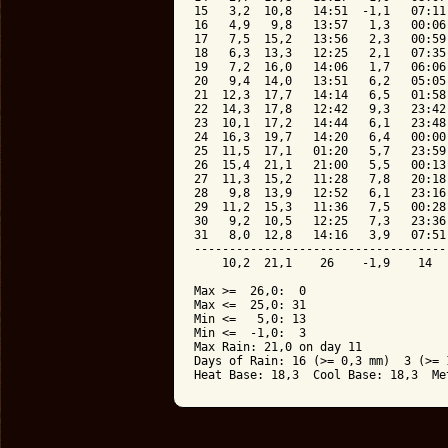
15   3,2  10,8   14:51  -1,1   07:11
16   4,9   9,8   13:57   1,3   00:06
17   7,5  15,2   13:56   2,3   00:59
18   6,3  13,3   12:25   2,1   07:35
19   7,2  16,0   14:06   1,7   06:06
20   9,4  14,0   13:51   6,2   05:05
21  12,3  17,7   14:14   6,5   01:58
22  14,3  17,8   12:42   9,3   23:42
23  10,1  17,2   14:44   6,1   23:48
24  16,3  19,7   14:20   6,4   00:00
25  11,5  17,1   01:20   5,7   23:59
26  15,4  21,1   21:00   5,5   00:13
27  11,3  15,2   11:28   7,8   20:18
28   9,8  13,9   12:52   6,1   23:16
29  11,2  15,3   11:36   7,5   00:28
30   9,2  10,5   12:25   7,3   23:36
31   8,0  12,8   14:16   3,9   07:51
------------------------------------
    10,2  21,1    26    -1,9    14  
Max >=  26,0:  0

Max <=  25,0: 31

Min <=   5,0: 13

Min <=  -1,0:  3

Max Rain: 21,0 on day 11

Days of Rain: 16 (>= 0,3 mm)  3 (>= 