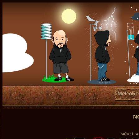
MeteoRe
N
Select a