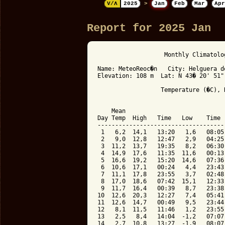
V/Λ
2025
>
Jan
Feb
Mar
Apr
Report for 2025 Jan
                   Monthly Climatolo
Name: MeteoReoc�n   City: Helguera d
Elevation: 108 m  Lat: N 43� 20' 51"
                  Temperature (�C), 
                                    
    Mean                            
Day Temp  High   Time   Low    Time 
------------------------------------
 1   6,2  14,1   13:20   1,6   08:05
 2   9,0  12,8   12:47   2,9   04:25
 3  11,2  13,7   19:35   8,2   06:30
 4  14,9  17,6   11:35  11,6   00:13
 5  16,6  19,2   15:20  14,6   07:36
 6  10,6  17,1   00:24   4,4   23:43
 7  11,1  17,8   23:55   3,7   02:48
 8  17,0  18,6   07:42  15,1   12:33
 9  11,7  16,4   00:39   8,7   23:38
10  12,6  20,3   12:27   7,4   05:41
11  12,6  14,7   00:49   9,5   23:44
12   8,1  11,5   11:46   1,2   23:55
13   2,5   8,4   14:04  -1,2   07:07
14   2,7  10,8   13:27  -1,9   08:07