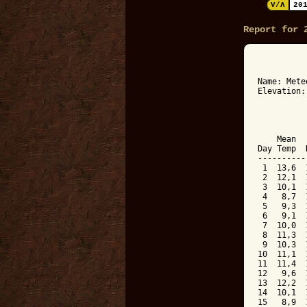
V/Λ
20
Report for 
          
Name: Mete
Elevation:
          
          
    Mean  
Day Temp  
----------
 1  13,6  
 2  12,1  
 3  10,1  
 4   8,7  
 5   9,3  
 6   9,1  
 7  10,0  
 8  11,3  
 9  10,3  
10  11,1  
11  11,4  
12   9,6  
13  12,2  
14  10,1  
15   8,9  