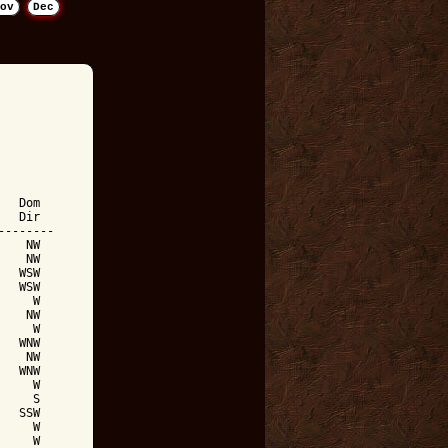
ov
Dec
  Dom

  Dir

-------

   NW

   NW

  WSW

  WSW

    W

   NW

    W

  WNW

   NW

  WNW

    W

    S

  SSW

    W

    W
