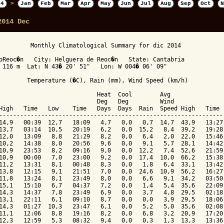
14
>
Jan
Feb
Mar
Apr
May
Jun
Jul
Aug
Sep
Oct
N
2014 Dec
         Monthly Climatological Summary for dic 2014

oReoc�n   City: Helguera de Reoc�n   State: Cantabria

 116 m  Lat: N 43� 20' 51"   Lon: W 004� 06' 09"

        Temperature (�C), Rain (mm), Wind Speed (km/h)

                            Heat  Cool        Avg

                            Deg   Deg         Wind               
High   Time   Low    Time   Days  Days  Rain  Speed High   Time  
-----------------------------------------------------------------
14,9   00:39  12,7   18:09   4,7   0,0   0,7  14,7  43,9   13:27 
13,7   03:14  10,5   20:19   6,2   0,0  15,2   8,4  39,2   19:28 
12,0   13:09   8,8   21:29   8,2   0,0   6,4   2,0  22,0   15:46 
10,2   14:38   8,0   20:56   9,6   0,0   9,1   5,7  28,1   14:42 
10,9   23:53   8,2   09:16   9,0   0,0  12,2   7,4  52,6   21:59 
10,9   00:00   7,0   23:00   9,2   0,0  17,4  10,0  66,2   15:38 
11,2   13:31   8,1   00:48   8,3   0,0   1,8   6,4  33,1   13:42 
13,8   12:15   9,1   21:51   7,0   0,0  24,6  10,9  56,2   16:27 
11,8   13:24   8,1   23:49   8,0   0,0   6,6   9,1  34,2   03:50 
15,1   15:10   6,7   04:37   7,2   0,0   1,4   5,4  35,6   22:09 
14,3   14:37   7,8   23:49   6,9   0,0   3,7   4,8  29,5   02:18 
13,1   22:11   6,1   09:10   8,7   0,0   0,0   3,9  29,5   18:06 
14,3   01:27  10,3   23:47   6,1   0,0   5,2   5,0  35,6   02:08 
11,1   12:06   8,8   19:16   8,2   0,0   6,8   3,2  20,9   17:20 
12,3   12:59   5,3   08:32   9,4   0,0   0,3   1,3  13,3   13:36 