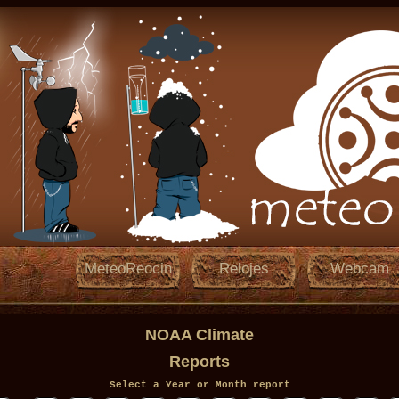
MeteoReocin
Relojes
Webcam
NOAA Climate
Reports
Select a Year or Month report