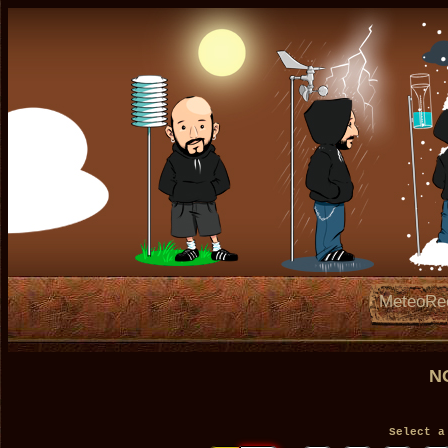
MeteoRe
N
Select a