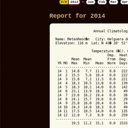
V/Λ
2014
>
Jan
Feb
Mar
Apr
Report for 2014
                   Annual Climatolog
Name: MeteoReoc�n   City: Helguera d
Elevation: 116 m  Lat: N 43� 20' 51"
                  Temperature (�C), 
                          Dep.  Heat
        Mean  Mean        From  Deg 
 YR MO  Max   Min   Mean  Norm  Days
------------------------------------
 14  1  14,8   7,7  11,3   0.0   222
 14  2  15,5   5,6  10,4   0.0   222
 14  3  15,8   7,2  11,3   0.0   221
 14  4  18,3  10,5  13,8   0.0   139
 14  5  18,3  10,2  14,0   0.0   142
 14  6  23,1  13,9  18,3   0.0    49
 14  7  23,6  16,2  19,4   0.0    38
 14  8  24,1  15,7  19,6   0.0    29
 14  9  25,8  16,0  20,4   0.0    24
 14 10  24,3  14,0  18,3   0.0    49
 14 11  17,5  10,5  14,0   0.0   135
 14 12  12,8   7,3   9,9   0.0   259
------------------------------------
        19,5  11,2  15,1   0.0  1533