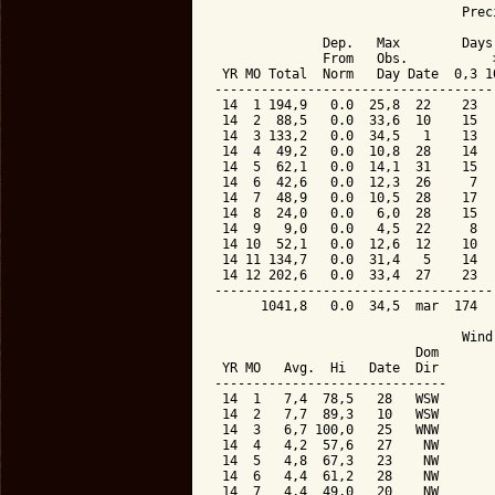
                                Preci
              Dep.   Max        Days 
              From   Obs.           >
 YR MO Total  Norm   Day Date  0,3 10
-------------------------------------
 14  1 194,9   0.0  25,8  22    23   
 14  2  88,5   0.0  33,6  10    15   
 14  3 133,2   0.0  34,5   1    13   
 14  4  49,2   0.0  10,8  28    14   
 14  5  62,1   0.0  14,1  31    15   
 14  6  42,6   0.0  12,3  26     7   
 14  7  48,9   0.0  10,5  28    17   
 14  8  24,0   0.0   6,0  28    15   
 14  9   9,0   0.0   4,5  22     8   
 14 10  52,1   0.0  12,6  12    10   
 14 11 134,7   0.0  31,4   5    14   
 14 12 202,6   0.0  33,4  27    23   
-------------------------------------
      1041,8   0.0  34,5  mar  174   
                                Wind 
                          Dom

 YR MO   Avg.  Hi   Date  Dir

------------------------------

 14  1   7,4  78,5   28   WSW

 14  2   7,7  89,3   10   WSW

 14  3   6,7 100,0   25   WNW

 14  4   4,2  57,6   27    NW

 14  5   4,8  67,3   23    NW

 14  6   4,4  61,2   28    NW

 14  7   4,4  49,0   20    NW
