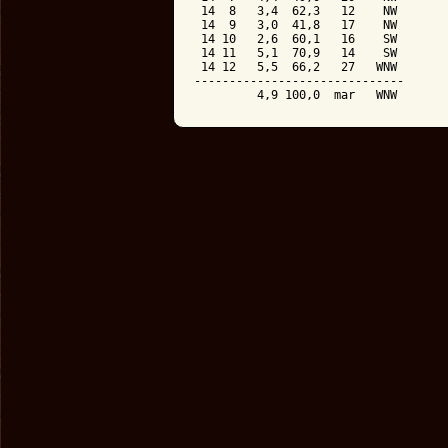
 14  8   3,4  62,3   12    NW

 14  9   3,0  41,8   17    NW

 14 10   2,6  60,1   16    SW

 14 11   5,1  70,9   14    SW

 14 12   5,5  66,2   27   WNW

------------------------------
