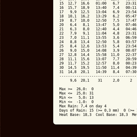
15  12,7  16,6   01:00   6,7   23:31
16  15,7  18,9   13:40   7,4   00:11
17   9,9  12,5   13:04   6,9   23:54
18  10,1  16,2   13:29   6,2   05:47
19   8,7  10,0   12:50   7,5   17:47
20   6,4   8,1   13:47   5,0   07:46
21   6,3   8,0   12:40   4,4   04:46
22   7,9   9,1   11:04   4,8   23:31
23   7,0  11,1   13:55   3,6   06:59
24   8,8  13,4   12:50   5,8   03:57
25   8,4  12,6   13:53   5,4   23:54
26   9,0  15,0   14:08   3,9   08:07
27  12,8  14,4   15:58  11,0   22:37
28  11,1  15,6   13:07   7,7   20:59
29  11,7  15,2   12:57   8,0   00:23
30  14,5  19,5   11:50  11,4   04:39
31  14,8  20,1   14:39   8,4   07:30
------------------------------------
     9,6  20,1    31     2,0     2  
Max >=  26,0:  0

Max <=  25,0: 31

Min <=   5,0: 13

Min <=  -1,0:  0

Max Rain: 7,4 on day 4

Days of Rain: 15 (>= 0,3 mm)  0 (>= 