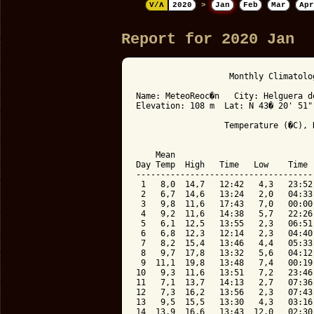
V/Λ
2020
>
Jan
Feb
Mar
Apr
Report for 2020 Jan
                   Monthly Climatolo
Name: MeteoReoc�n   City: Helguera d
Elevation: 108 m  Lat: N 43� 20' 51"
                  Temperature (�C), 
                                    
    Mean                            
Day Temp  High   Time   Low    Time 
------------------------------------
 1   8,0  14,7   12:42   4,3   23:52
 2   6,7  14,6   13:24   2,0   04:33
 3   9,8  11,6   17:43   7,0   00:00
 4   9,2  11,6   14:38   5,7   22:26
 5   6,1  12,5   13:55   2,3   06:51
 6   6,8  12,3   12:14   2,3   04:40
 7   8,2  15,4   13:46   4,4   05:33
 8   9,7  17,8   13:32   5,6   04:12
 9  11,1  19,8   13:48   7,4   00:19
10   9,3  11,6   13:51   7,2   23:46
11   7,1  13,7   14:13   2,7   07:36
12   7,3  16,2   13:56   2,3   07:43
13   9,5  15,5   13:30   4,3   03:16
14  13,9  16,6   13:43  12,0   02:30