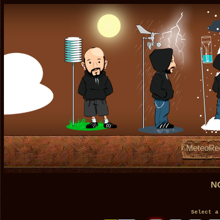
MeteoRe
N
Select a