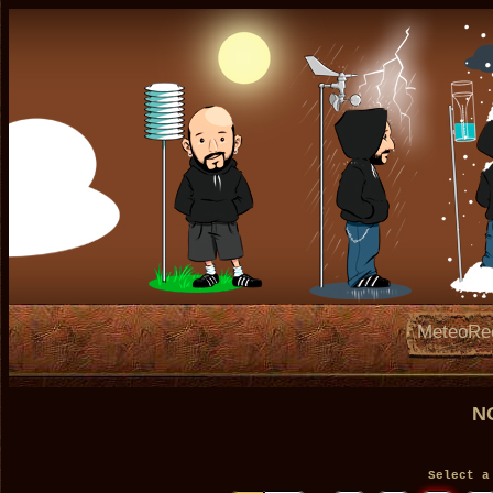
MeteoRe
N
Select a