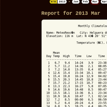
V/Λ
2013
>
Jan
Feb
Mar
Apr
Report for 2013 Mar
                   Monthly Climatolo
Name: MeteoReoc�n   City: Helguera d
Elevation: 116 m  Lat: N 43� 20' 51"
                  Temperature (�C), 
                                    
    Mean                            
Day Temp  High   Time   Low    Time 
------------------------------------
 1   6,7   9,4   14:24   3,9   23:38
 2   5,7  11,2   14:36   2,1   08:05
 3   7,2  14,0   13:35   0,4   05:27
 4  12,6  15,4   15:34  10,1   09:47
 5  15,4  19,8   16:24  12,9   04:02
 6  15,5  20,3   14:45  10,8   23:44
 7  15,7  21,2   17:15  10,7   00:23
 8  13,3  22,3   16:27   5,8   07:05
 9  14,6  19,6   14:48   8,5   00:47
10  13,5  18,1   13:36   8,1   23:34
11  10,9  16,6   10:47   7,1   02:14
12   7,2   8,5   00:00   6,5   06:59
13   5,2   6,4   20:24   4,4   23:55
14   6,8   9,5   18:25   4,4   00:25