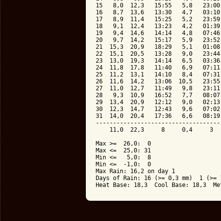
15   8,0  12,3   15:55   5,8   23:00
16   8,7  13,6   13:30   4,7   03:10
17   8,9  11,4   15:25   5,2   23:59
18   9,1  12,4   13:23   4,2   01:39
19   9,4  14,6   14:14   4,8   07:46
20   9,7  14,2   15:17   5,9   23:52
21  15,3  20,9   18:29   5,1   01:08
22  15,1  20,5   13:28   9,0   23:44
23  13,0  19,3   14:14   6,5   03:36
24  11,8  17,8   11:40   6,9   07:11
25  11,2  13,1   14:10   8,4   07:31
26  11,6  14,2   13:06  10,5   23:55
27  11,0  12,7   11:49   9,8   23:11
28   9,3  10,9   16:52   7,7   08:07
29  13,4  20,9   12:12   9,0   02:13
30  12,3  14,7   12:43   9,6   07:02
31  14,0  20,4   17:36   6,6   08:19
------------------------------------
    11,0  22,3     8     0,4     3  
Max >=  26,0:  0

Max <=  25,0: 31

Min <=   5,0:  8

Min <=  -1,0:  0

Max Rain: 16,2 on day 1

Days of Rain: 16 (>= 0,3 mm)  1 (>= 