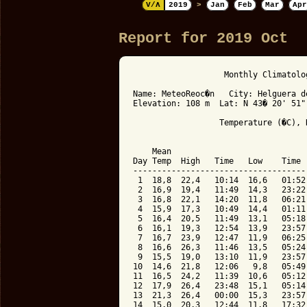
V/Λ
2019
>
Jan
Feb
Mar
Apr
Report for 2019 Oct
                   Monthly Climatolo
Name: MeteoReoc�n   City: Helguera d
Elevation: 108 m  Lat: N 43� 20' 51"
                  Temperature (�C), 
                                    
    Mean                            
Day Temp  High   Time   Low    Time 
------------------------------------
 1  18,8  22,4   10:14  16,6   01:52
 2  16,9  19,4   11:49  14,3   23:22
 3  16,8  22,1   14:20  11,8   06:21
 4  15,9  17,3   10:49  14,4   01:11
 5  16,4  20,5   11:49  13,1   05:18
 6  16,1  19,3   12:54  13,9   23:57
 7  16,7  23,9   12:47  11,9   06:25
 8  16,6  26,3   11:46  13,5   05:24
 9  15,5  19,0   13:10  11,9   23:57
10  14,6  21,8   12:06   9,8   05:49
11  16,5  24,2   11:39  10,6   05:12
12  17,9  26,4   23:48  15,1   05:14
13  21,3  26,4   00:00  15,3   23:57
14  15,0  20,3   12:44  11,8   17:32