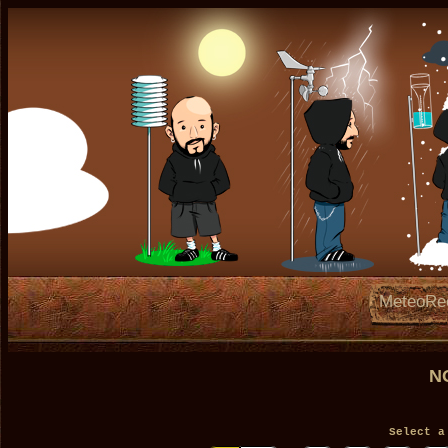
MeteoRe
N
Select a