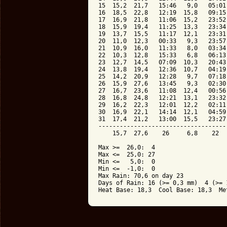
15  15,2  21,7   15:46   9,0   05:01
16  18,5  22,8   12:19  15,8   09:15
17  16,9  21,8   11:06  15,2   23:52
18  15,9  19,4   11:25  13,3   23:34
19  13,7  15,5   11:17  12,1   23:31
20  11,0  12,3   00:33   9,3   23:57
21  10,9  16,0   11:33   8,0   03:34
22  10,3  12,8   15:33   6,8   06:13
23  12,7  14,5   07:09  10,3   20:43
24  13,8  19,4   12:36  10,7   04:19
25  14,2  20,9   12:28   9,7   07:18
26  15,9  27,6   13:45   9,3   02:30
27  16,7  23,6   11:08  12,4   00:56
28  16,8  24,8   12:21  13,1   23:32
29  16,2  22,3   12:01  12,2   02:11
30  16,9  22,1   14:14  12,1   04:59
31  17,4  21,2   13:00  15,5   23:27
------------------------------------
    15,7  27,6    26     6,8    22  
Max >=  26,0:  4

Max <=  25,0: 27

Min <=   5,0:  0

Min <=  -1,0:  0

Max Rain: 70,6 on day 23

Days of Rain: 16 (>= 0,3 mm)  4 (>= 