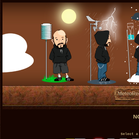
MeteoRe
N
Select a