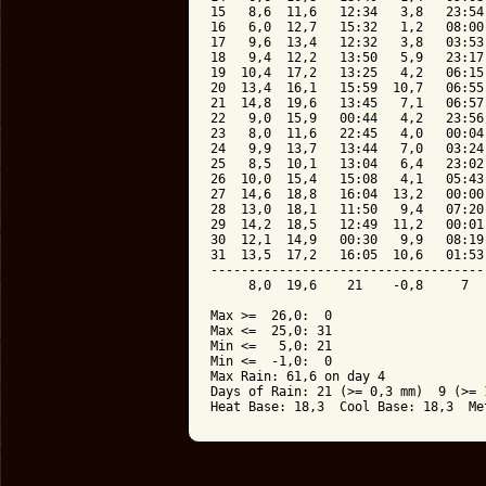
15   8,6  11,6   12:34   3,8   23:54
16   6,0  12,7   15:32   1,2   08:00
17   9,6  13,4   12:32   3,8   03:53
18   9,4  12,2   13:50   5,9   23:17
19  10,4  17,2   13:25   4,2   06:15
20  13,4  16,1   15:59  10,7   06:55
21  14,8  19,6   13:45   7,1   06:57
22   9,0  15,9   00:44   4,2   23:56
23   8,0  11,6   22:45   4,0   00:04
24   9,9  13,7   13:44   7,0   03:24
25   8,5  10,1   13:04   6,4   23:02
26  10,0  15,4   15:08   4,1   05:43
27  14,6  18,8   16:04  13,2   00:00
28  13,0  18,1   11:50   9,4   07:20
29  14,2  18,5   12:49  11,2   00:01
30  12,1  14,9   00:30   9,9   08:19
31  13,5  17,2   16:05  10,6   01:53
------------------------------------
     8,0  19,6    21    -0,8     7  
Max >=  26,0:  0

Max <=  25,0: 31

Min <=   5,0: 21

Min <=  -1,0:  0

Max Rain: 61,6 on day 4

Days of Rain: 21 (>= 0,3 mm)  9 (>= 