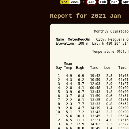
V/Λ
2021
>
Jan
Feb
Mar
Apr
Report for 2021 Jan
                   Monthly Climatolo
Name: MeteoReoc�n   City: Helguera d
Elevation: 108 m  Lat: N 43� 20' 51"
                  Temperature (�C), 
                                    
    Mean                            
Day Temp  High   Time   Low    Time 
------------------------------------
 1   4,9   6,9   19:42   2,8   16:08
 2   4,3   6,2   10:59   2,6   04:01
 3   4,4   5,7   12:03   2,9   21:27
 4   2,8   4,1   00:48   1,3   09:09
 5   3,9   6,7   13:43   1,8   00:00
 6   3,7   8,4   11:59   0,6   23:51
 7   2,2   8,1   13:35  -0,8   07:51
 8   2,3   7,7   13:33  -0,8   06:52
 9   2,6   4,7   14:19   1,4   00:00
10   5,1   7,2   13:43   2,2   00:00
11   5,6  10,3   13:45   3,2   06:34
12   6,5  11,1   12:21   4,0   07:16
13   6,7  12,9   14:02   2,3   23:22
14   6,6  10,8   18:49   1,4   05:08