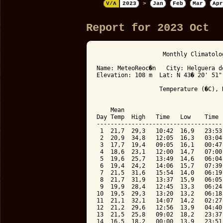
V/Λ
2023
>
Jan
Feb
Mar
Apr
Report for 2023 Oct
                   Monthly Climatolo
Name: MeteoReoc�n   City: Helguera d
Elevation: 108 m  Lat: N 43� 20' 51"
                  Temperature (�C), 
                                    
    Mean                            
Day Temp  High   Time   Low    Time 
------------------------------------
 1  21,7  29,3   10:42  16,9   23:53
 2  20,9  34,8   12:05  16,3   03:04
 3  17,7  19,4   09:05  16,1   00:47
 4  18,6  23,1   12:00  14,7   07:00
 5  19,6  25,7   13:49  14,6   06:04
 6  19,4  24,2   14:06  15,7   07:39
 7  21,5  31,6   15:54  14,0   06:19
 8  21,7  31,9   13:37  15,9   06:05
 9  19,9  28,4   12:45  13,3   06:24
10  19,5  29,3   13:20  13,2   06:18
11  21,1  32,1   14:07  14,2   02:27
12  21,2  29,6   12:56  13,9   04:40
13  21,5  25,8   09:02  18,2   23:37
14  16,5  18,2   00:00  13,9   23:51