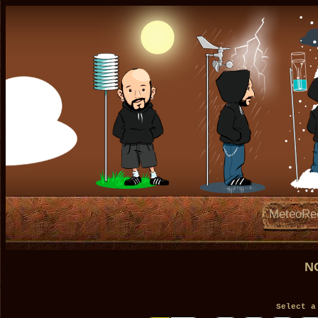
MeteoRe
N
Select a