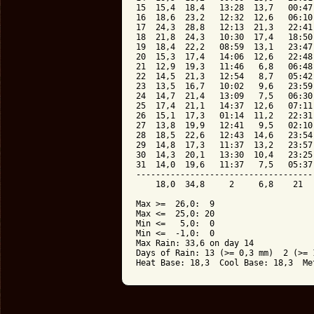
15  15,4  18,4   13:28  13,7   00:47
16  18,6  23,2   12:32  12,6   06:10
17  24,3  28,8   12:13  21,3   22:41
18  21,8  24,3   10:30  17,4   18:50
19  18,4  22,2   08:59  13,1   23:47
20  15,3  17,4   14:06  12,6   22:48
21  12,9  19,3   11:46   6,8   06:48
22  14,5  21,3   12:54   8,7   05:42
23  13,5  16,7   10:02   9,6   23:59
24  14,7  21,4   13:09   7,5   06:30
25  17,4  21,1   14:37  12,6   07:11
26  15,1  17,3   01:14  11,2   22:31
27  13,8  19,9   12:41   9,5   02:10
28  18,5  22,6   12:43  14,6   23:54
29  14,8  17,3   11:37  13,2   23:57
30  14,3  20,1   13:30  10,4   23:25
31  14,0  19,6   11:37   7,5   05:37
------------------------------------
    18,0  34,8     2     6,8    21  
Max >=  26,0:  9

Max <=  25,0: 20

Min <=   5,0:  0

Min <=  -1,0:  0

Max Rain: 33,6 on day 14

Days of Rain: 13 (>= 0,3 mm)  2 (>= 