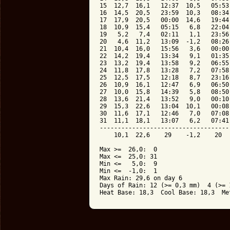
15  12,7  16,1   12:37  10,5   05:53
16  14,5  20,5   23:59  10,3   08:34
17  17,9  20,5   00:00  14,6   19:44
18  10,9  15,4   05:15   6,8   22:04
19   5,2   7,4   02:11   1,1   23:56
20   4,6  11,2   13:09  -1,2   08:26
21  10,4  16,0   15:56   3,6   00:00
22  14,2  19,4   13:34   9,1   01:35
23  13,2  19,4   13:58   9,2   06:55
24  11,8  17,8   13:28   7,2   07:58
25  12,5  17,5   12:18   8,7   23:16
26  10,9  16,1   12:47   6,9   06:50
27  10,0  15,8   14:39   5,8   08:50
28  13,6  21,4   13:52   9,0   00:10
29  15,3  22,6   13:04  10,1   00:08
30  11,6  17,1   12:46   7,0   07:08
31  11,1  18,1   13:07   6,2   07:41
------------------------------------
    10,1  22,6    29    -1,2    20  
Max >=  26,0:  0

Max <=  25,0: 31

Min <=   5,0:  9

Min <=  -1,0:  1

Max Rain: 29,6 on day 6

Days of Rain: 12 (>= 0,3 mm)  4 (>= 