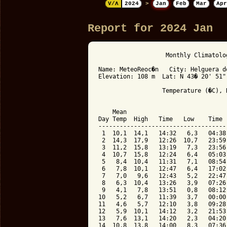
V/Λ
2024
>
Jan
Feb
Mar
Apr
Report for 2024 Jan
                   Monthly Climatolo
Name: MeteoReoc�n   City: Helguera d
Elevation: 108 m  Lat: N 43� 20' 51"
                  Temperature (�C), 
                                    
    Mean                            
Day Temp  High   Time   Low    Time 
------------------------------------
 1  10,1  14,1   14:32   6,3   04:38
 2  14,3  17,9   12:26  10,7   23:59
 3  11,2  15,8   13:19   7,3   23:56
 4  10,7  15,8   12:24   6,4   05:03
 5   8,4  10,4   11:31   7,1   08:54
 6   7,8  10,1   12:47   6,4   17:02
 7   7,0   9,6   12:43   5,2   22:47
 8   6,3  10,4   13:26   3,9   07:26
 9   4,1   7,8   13:51   0,8   08:12
10   5,2   6,7   11:39   3,7   00:00
11   4,6   5,7   12:10   3,8   09:28
12   5,9  10,1   14:12   3,2   21:53
13   7,6  13,1   14:20   2,3   04:20
14  10,8  13,8   14:00   8,3   07:36