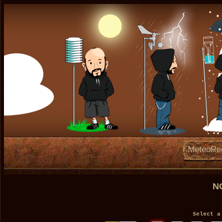
MeteoRe
N
Select a